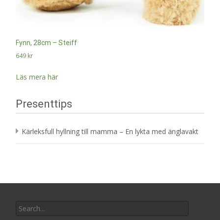
Fynn, 28cm – Steiff
649
kr
Läs mera här
Presenttips
Kärleksfull hyllning till mamma – En lykta med änglavakt
Search
for: