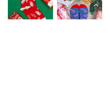
Strumpor Polkagris
Strumpor Skumtomte
89
kr
89
kr
Läs mera här
Läs mera här