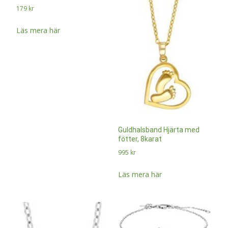
179
kr
Läs mera här
Guldhalsband Hjärta med
fötter, 8karat
995
kr
Läs mera här