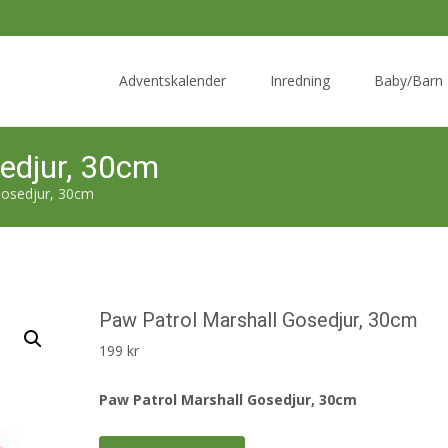
Skip
to
Adventskalender
Inredning
Baby/Barn
content
edjur, 30cm
Gosedjur, 30cm
Paw Patrol Marshall Gosedjur, 30cm
199
kr
Paw Patrol Marshall Gosedjur, 30cm