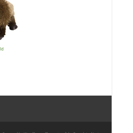
ld
Katten Maciek (Rowdy), från
Pippi Långstrump (M
Bukowski design, 25cm
Docka) – Micki Leksa
225
kr
339
kr
Läs mer & köp
Läs mer & köp