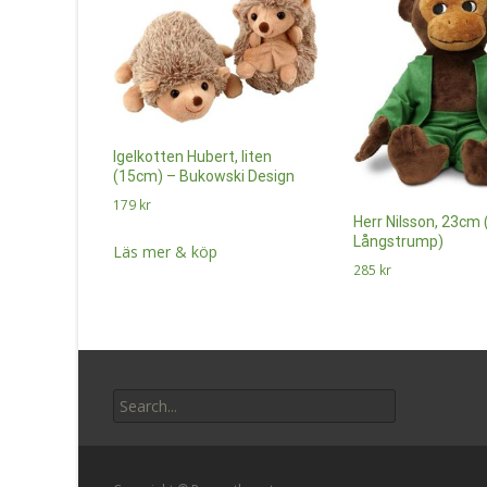
Igelkotten Hubert, liten
(15cm) – Bukowski Design
179
kr
Herr Nilsson, 23cm 
Långstrump)
Läs mer & köp
285
kr
Läs mer & köp
Search
for: