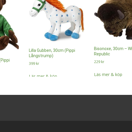
Bisonoxe, 30cm – Wi
Lilla Gubben, 30cm (Pippi
Republic
Långstrump)
(Pippi
229
kr
399
kr
Läs mer & köp
Läs mer & köp