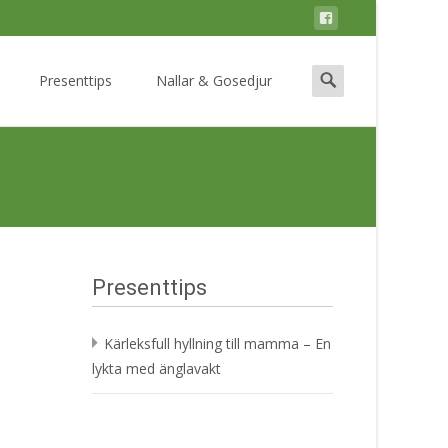
Search
Presenttips
Nallar & Gosedjur
for:
Presenttips
Kärleksfull hyllning till mamma – En
lykta med änglavakt