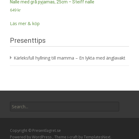
Nalle med grå pyjamas, 25cm – Steiff nalle
649
kr
Läs mer & köp
Presenttips
Kärleksfull hyllning till mamma – En lykta med änglavakt
Search
for:
Copyright © Presentlagret.se
Powered by WordPress
, Theme
i-craft
by TemplatesNext.