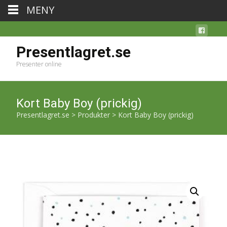
MENY
Presentlagret.se
Presenter online
Kort Baby Boy (prickig)
Presentlagret.se
>
Produkter
>
Kort Baby Boy (prickig)