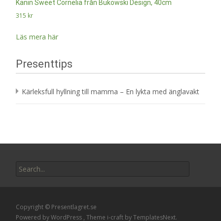
Kanin Sweet Cornelia från Bukowski Design, 40cm
315
kr
Läs mera här
Presenttips
Kärleksfull hyllning till mamma – En lykta med änglavakt
Search
for:
Copyright © Presentlagret.se
Powered by WordPress
, Theme
i-craft
by TemplatesNext.