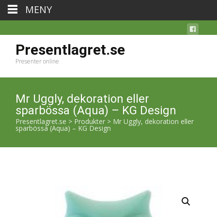
MENY
Presentlagret.se
Presenter online
Mr Uggly, dekoration eller
sparbössa (Aqua) – KG Design
Presentlagret.se
>
Produkter
>
Mr Uggly, dekoration eller
sparbössa (Aqua) – KG Design