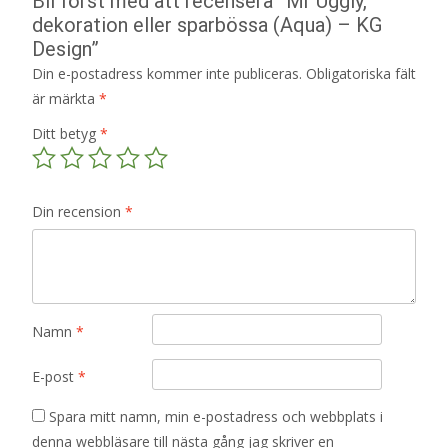
Bli först med att recensera ”Mr Uggly,
dekoration eller sparbössa (Aqua) – KG
Design”
Din e-postadress kommer inte publiceras.
Obligatoriska fält
är märkta
*
Ditt betyg
*
Din recension
*
Namn
*
E-post
*
Spara mitt namn, min e-postadress och webbplats i
denna webbläsare till nästa gång jag skriver en