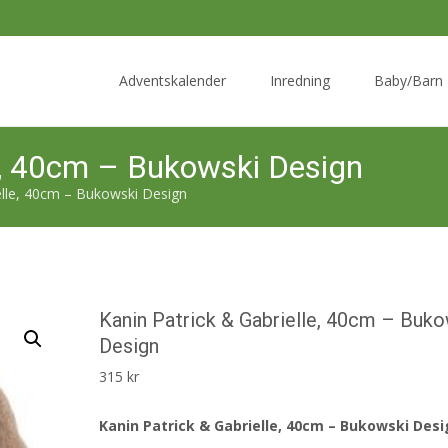
Skip
to
Adventskalender
Inredning
Baby/Barn
content
le, 40cm – Bukowski Design
elle, 40cm – Bukowski Design
Kanin Patrick & Gabrielle, 40cm – Buk
Design
315
kr
Kanin Patrick & Gabrielle, 40cm – Bukowski Des