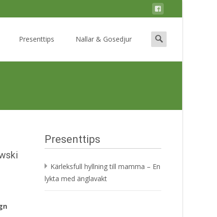
Search
Presenttips
Nallar & Gosedjur
for:
Presenttips
owski
Kärleksfull hyllning till mamma – En
lykta med änglavakt
ign