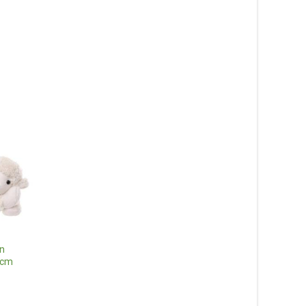
ån
5cm