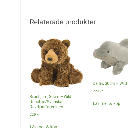
Relaterade produkter
Delfin, 30cm – Wild
229
kr
Brunbjörn, 30cm – Wild
Republic/Svenska
Läs mer & köp
Rovdjursförenigen
229
kr
Läs mer & köp