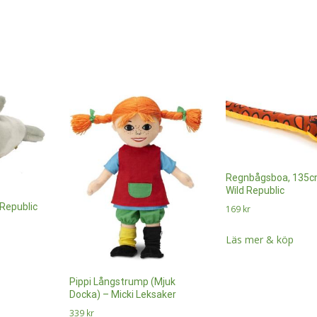
Regnbågsboa, 135cm
Wild Republic
 Republic
169
kr
Läs mer & köp
Pippi Långstrump (Mjuk
Docka) – Micki Leksaker
339
kr