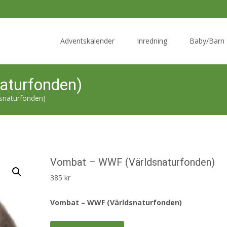
Skip
to
Adventskalender
Inredning
Baby/Barn
content
aturfonden)
snaturfonden)
Vombat – WWF (Världsnaturfonden)
385
kr
Vombat – WWF (Världsnaturfonden)