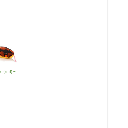
 (röd) –
Fåret Lazy Lefty, frå
Bukowski Design, 25
229
kr
Lilla Gubben, 30cm (Pippi
Långstrump)
Läs mer & köp
399
kr
Läs mer & köp