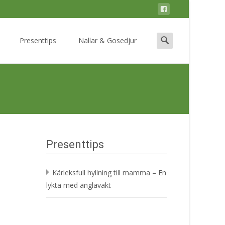
Search
Presenttips
Nallar & Gosedjur
for:
Presenttips
Kärleksfull hyllning till mamma – En
lykta med änglavakt