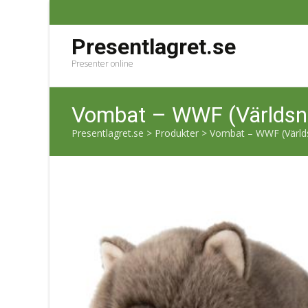
Presentlagret.se
Presenter online
Vombat – WWF (Världsn
Presentlagret.se
>
Produkter
>
Vombat – WWF (Värld