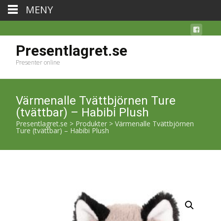
MENY
Presentlagret.se
Presenter online
Värmenalle Tvättbjörnen Ture
(tvättbar) – Habibi Plush
Presentlagret.se
>
Produkter
>
Värmenalle Tvättbjörnen
Ture (tvättbar) – Habibi Plush