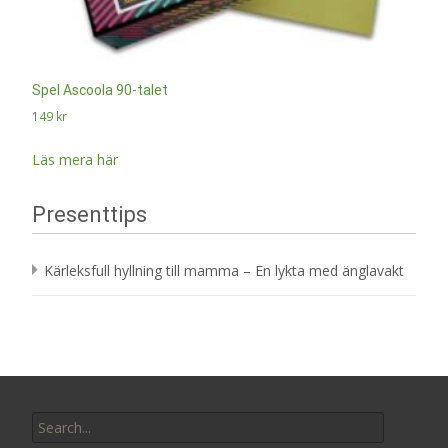
Spel Ascoola 90-talet
149
kr
Läs mera här
Presenttips
Kärleksfull hyllning till mamma – En lykta med änglavakt
Search
for: