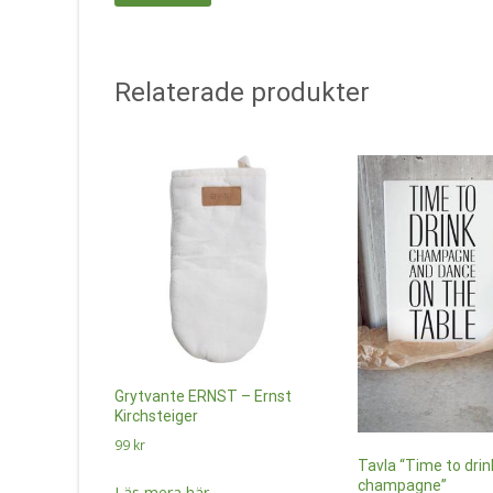
Relaterade produkter
Grytvante ERNST – Ernst
Kirchsteiger
99
kr
Tavla “Time to drin
champagne”
Läs mera här