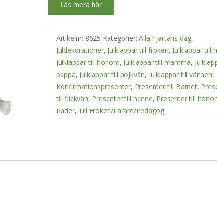
Läs mera här
Artikelnr:
8625
Kategorier:
Alla hjärtans dag
,
Juldekorationer
,
Julklappar till fröken
,
Julklappar till
Julklappar till honom
,
Julklappar till mamma
,
Julklapp
pappa
,
Julklappar till pojkvän
,
Julklappar till vännen
,
Konfirmationspresenter
,
Presenter till Barnet
,
Pres
till flickvän
,
Presenter till henne
,
Presenter till hon
Räder
,
Till Fröken/Lärare/Pedagog