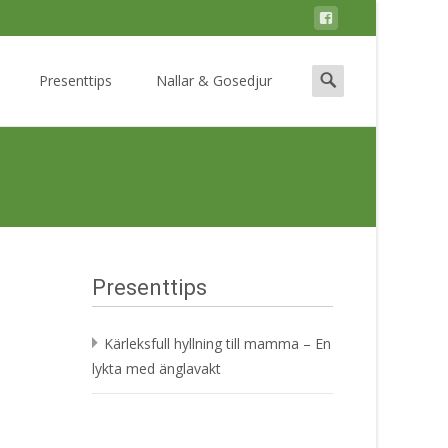
Search
Presenttips
Nallar & Gosedjur
for:
Presenttips
Kärleksfull hyllning till mamma – En
lykta med änglavakt