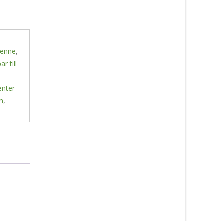
 henne
,
ar till
enter
om
,