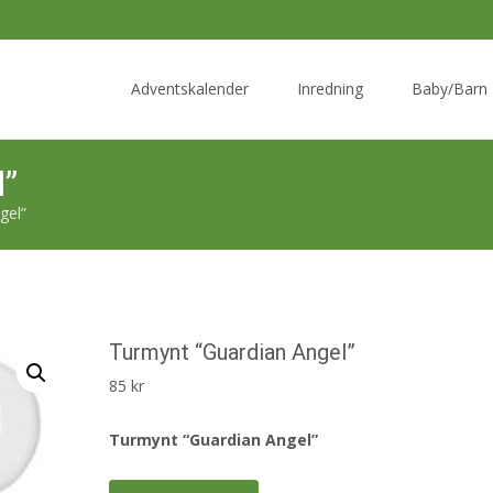
Skip
to
Adventskalender
Inredning
Baby/Barn
content
l”
gel”
Turmynt “Guardian Angel”
85
kr
Turmynt “Guardian Angel”