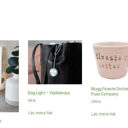
Mugg Finaste Dotte
Bag Light – Väsklampa
Puss Company
49
kr
299
kr
Läs mera här
Läs mera här
k