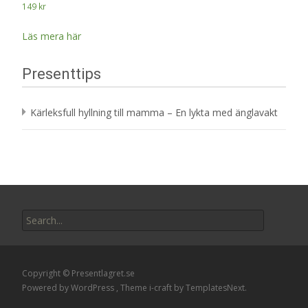
149
kr
Läs mera här
Presenttips
Kärleksfull hyllning till mamma – En lykta med änglavakt
Search
for:
Copyright © Presentlagret.se
Powered by WordPress
, Theme
i-craft
by TemplatesNext.