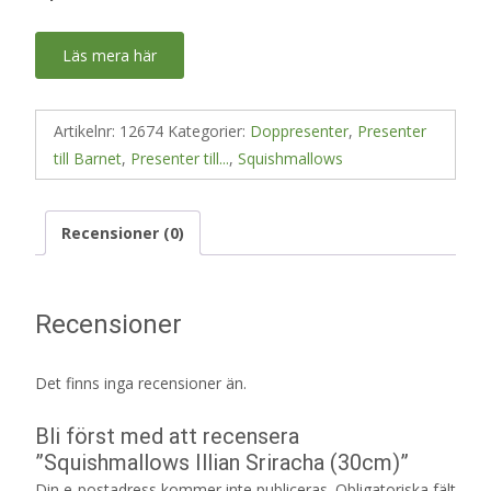
Läs mera här
Artikelnr:
12674
Kategorier:
Doppresenter
,
Presenter
till Barnet
,
Presenter till...
,
Squishmallows
Recensioner (0)
Recensioner
Det finns inga recensioner än.
Bli först med att recensera
”Squishmallows Illian Sriracha (30cm)”
Din e-postadress kommer inte publiceras.
Obligatoriska fält