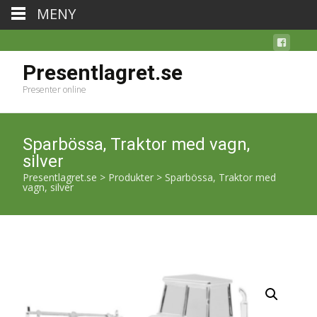
MENY
Presentlagret.se
Presenter online
Sparbössa, Traktor med vagn,
silver
Presentlagret.se
>
Produkter
>
Sparbössa, Traktor med
vagn, silver