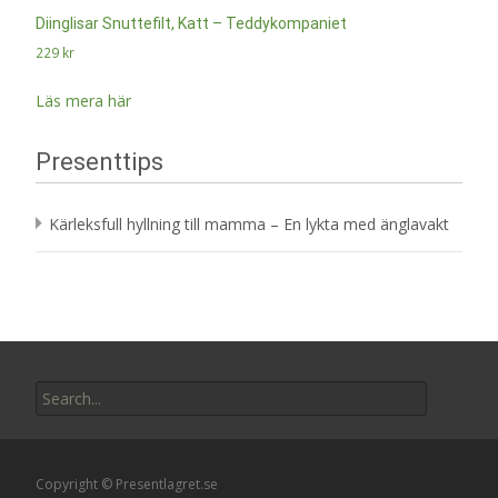
Diinglisar Snuttefilt, Katt – Teddykompaniet
229
kr
Läs mera här
Presenttips
Kärleksfull hyllning till mamma – En lykta med änglavakt
Search
for:
Copyright © Presentlagret.se