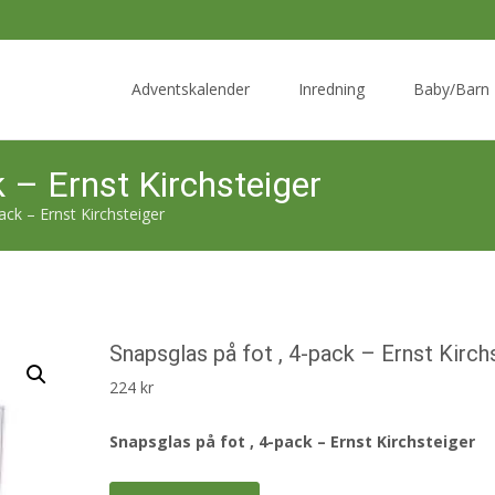
Skip
to
Adventskalender
Inredning
Baby/Barn
content
k – Ernst Kirchsteiger
ack – Ernst Kirchsteiger
Snapsglas på fot , 4-pack – Ernst Kirch
224
kr
Snapsglas på fot , 4-pack – Ernst Kirchsteiger