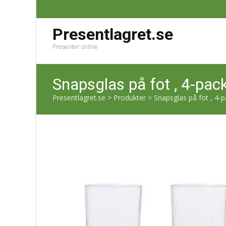
Presentlagret.se
Presenter online
Snapsglas på fot , 4-pac
Presentlagret.se
>
Produkter
>
Snapsglas på fot , 4-p