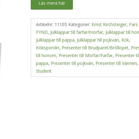
Läs mera här
Artikelnr:
11105
Kategorier:
Ernst Kirchsteiger
,
Fars
FYND
,
Julklappar till farfar/morfar
,
Julklappar till h
Julklappar till pappa
,
Julklappar till pojkvän
,
Kök
,
Köksporslin
,
Presenter till Brudparet/Bröllopet
,
Pre
till honom
,
Presenter till Morfar/Farfar
,
Presenter til
pappa
,
Presenter till pojkvän
,
Presenter till Vännen
,
Student