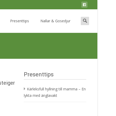
Search
Presenttips
Nallar & Gosedjur
for:
Presenttips
steiger
Kärleksfull hyllning till mamma – En
lykta med änglavakt