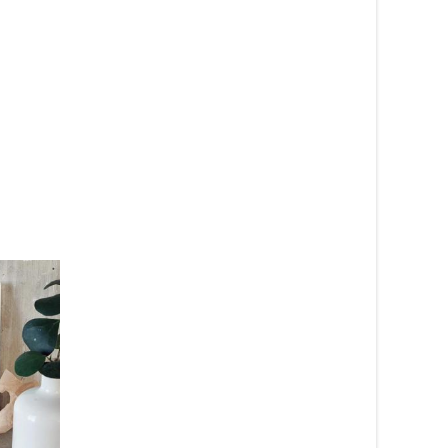
Spel “Kortslutning”