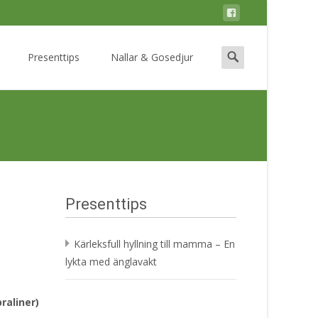
Search
Presenttips
Nallar & Gosedjur
for:
Presenttips
Kärleksfull hyllning till mamma – En
lykta med änglavakt
raliner)