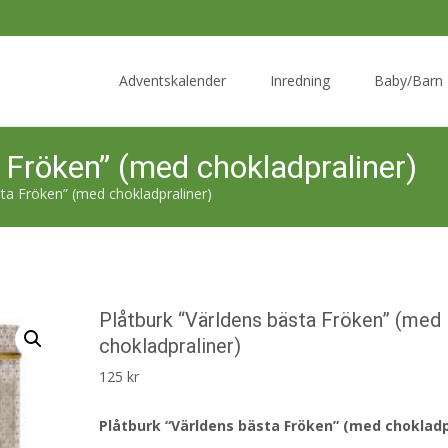
Skip
to
Adventskalender
Inredning
Baby/Barn
content
 Fröken” (med chokladpraliner)
sta Fröken” (med chokladpraliner)
Plåtburk “Världens bästa Fröken” (med
chokladpraliner)
125
kr
Plåtburk “Världens bästa Fröken” (med chokladp