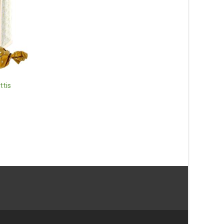
Härliga Sommar
(grönblommig ask) – Lyxiga
chokladpraliner
99
kr
ttis
Chokladhälsning Älsk
Läs mera här
65
kr
Läs mera här