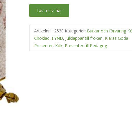
Läs mera här
Artikelnr:
12538
Kategorier:
Burkar och förvaring K
Choklad
,
FYND
,
Julklappar till fröken
,
Klaras Goda
Presenter
,
Kök
,
Presenter till Pedagog