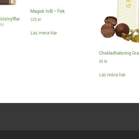
Magisk tvål – Fisk
tstryfflar
225
kr
 i
Läs mera här
Chokladhälsning Gra
65
kr
Läs mera här