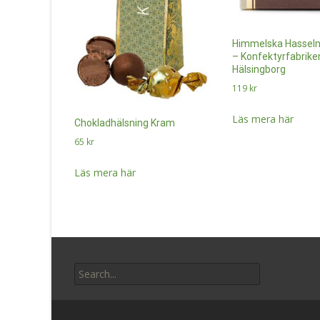
Himmelska Hasselnö
– Konfektyrfabriken
Hälsingborg
119
kr
Läs mera här
Chokladhälsning Kram
65
kr
Läs mera här
Search
for: