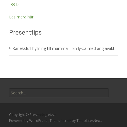
199
kr
Läs mera här
Presenttips
Kärleksfull hyllning till mamma – En lykta med änglavakt
Search
for:
Copyright © Presentlagret.se
Powered by WordPress
, Theme
i-craft
by TemplatesNext.