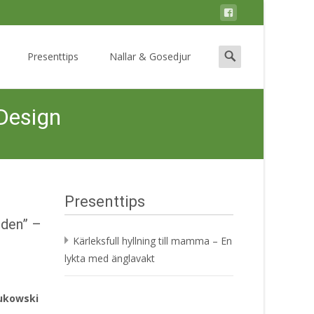
Search
Presenttips
Nallar & Gosedjur
for:
 Design
Presenttips
lden” –
Kärleksfull hyllning till mamma – En
lykta med änglavakt
Bukowski