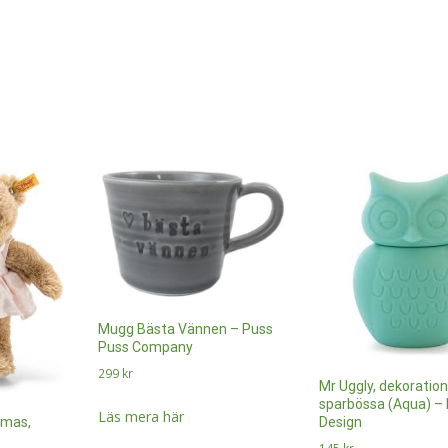
Mugg Bästa Vännen – Puss
Puss Company
299
kr
Mr Uggly, dekoration 
sparbössa (Aqua) –
Läs mera här
amas,
Design