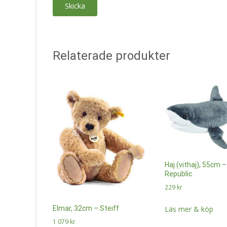
Relaterade produkter
Haj (vithaj), 55cm –
Republic
229
kr
Elmar, 32cm – Steiff
Läs mer & köp
1 079
kr