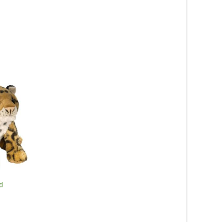
Delfin, 30cm – Wild Republic
229
kr
Bisonoxe, 30cm – Wil
d
Republic
Läs mer & köp
229
kr