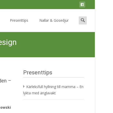
Search
Presenttips
Nallar & Gosedjur
for:
esign
Presenttips
lden –
Kärleksfull hyllning till mamma – En
lykta med änglavakt
kowski