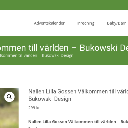
Skip
to
Adventskalender
Inredning
Baby/Barn
content
ommen till världen – Bukowski D
älkommen till världen – Bukowski Design
Nallen Lilla Gossen Välkommen till vär
Bukowski Design
299
kr
Nallen Lilla Gossen Välkommen till världen – Bu