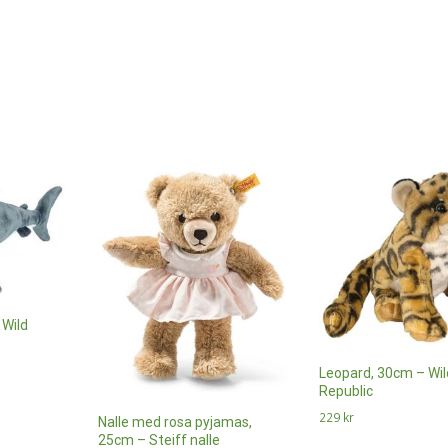
 Wild
Leopard, 30cm – Wil
Republic
229
kr
Nalle med rosa pyjamas,
25cm – Steiff nalle