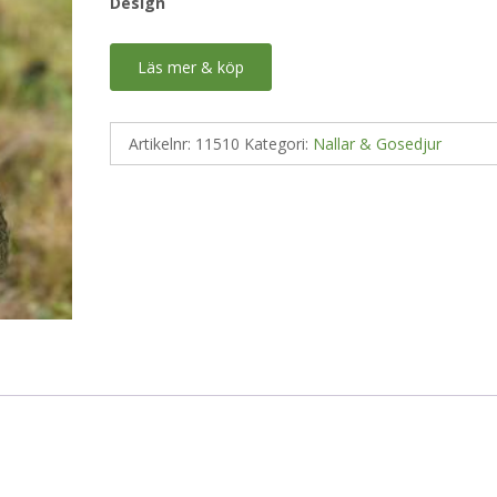
Design
Läs mer & köp
Artikelnr:
11510
Kategori:
Nallar & Gosedjur