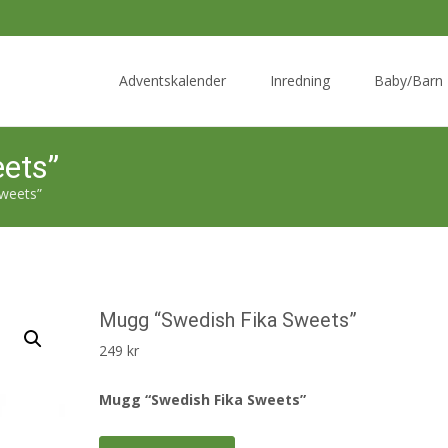
Skip
to
Adventskalender
Inredning
Baby/Barn
content
ets”
weets”
Mugg “Swedish Fika Sweets”
249
kr
Mugg “Swedish Fika Sweets”