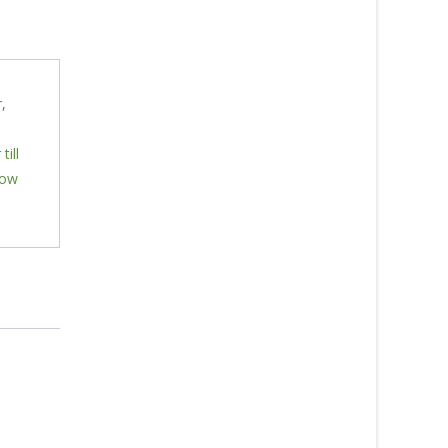
r
,
till
low