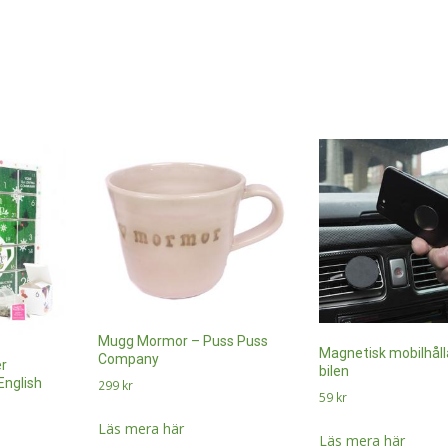
Mugg Mormor – Puss Puss
Magnetisk mobilhålla
Company
r
bilen
English
299
kr
59
kr
Läs mera här
Läs mera här