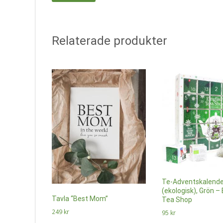
Relaterade produkter
Te-Adventskalende
(ekologisk), Grön – 
Tavla “Best Mom”
Tea Shop
249
kr
95
kr