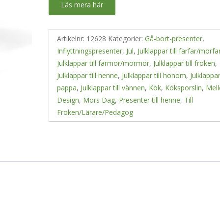
Läs mera här
Artikelnr:
12628
Kategorier:
Gå-bort-presenter
,
Inflyttningspresenter
,
Jul
,
Julklappar till farfar/morfa
Julklappar till farmor/mormor
,
Julklappar till fröken
,
Julklappar till henne
,
Julklappar till honom
,
Julklappar 
pappa
,
Julklappar till vännen
,
Kök
,
Köksporslin
,
Mel
Design
,
Mors Dag
,
Presenter till henne
,
Till
Fröken/Lärare/Pedagog