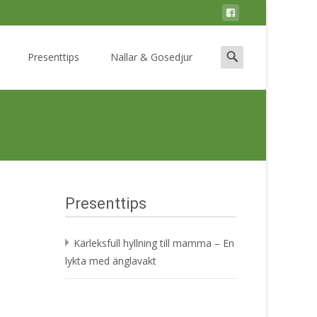
Search
Presenttips
Nallar & Gosedjur
for:
Presenttips
Kärleksfull hyllning till mamma – En
lykta med änglavakt