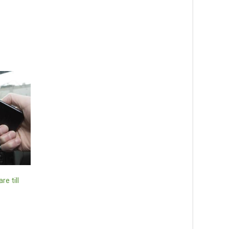
Plånbok Karta “Take 
money and go”
Necessär Karta “Wash and
99
kr
go”
Läs mera här
149
kr
re till
Läs mera här