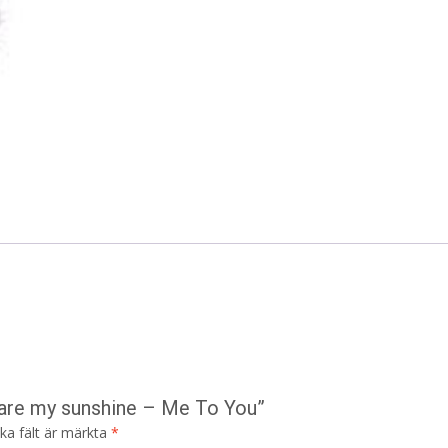
u are my sunshine – Me To You”
ska fält är märkta
*