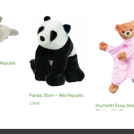
 Republic
Panda, 30cm – Wild Republic
229
kr
Snuttefilt Rosa, Slee
28cm, – Steiff
Läs mer & köp
495
kr
Läs mer & köp