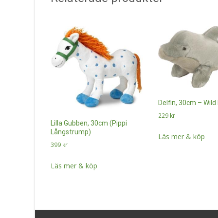
Delfin, 30cm – Wild
229
kr
Lilla Gubben, 30cm (Pippi
Långstrump)
Läs mer & köp
399
kr
Läs mer & köp