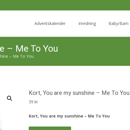
Skip
to
Adventskalender
Inredning
Baby/Barn
content
ne – Me To You
shine – Me To You
Kort, You are my sunshine – Me To You
39
kr
Kort, You are my sunshine – Me To You