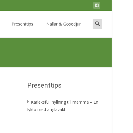
Search
Presenttips
Nallar & Gosedjur
for:
Presenttips
Kärleksfull hyllning till mamma – En
lykta med änglavakt