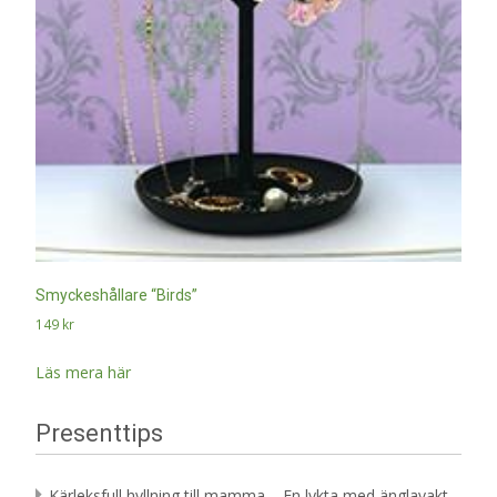
Smyckeshållare “Birds”
149
kr
Läs mera här
Presenttips
Kärleksfull hyllning till mamma – En lykta med änglavakt