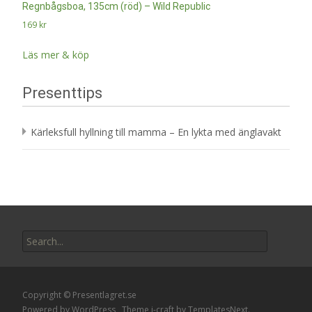
Regnbågsboa, 135cm (röd) – Wild Republic
169
kr
Läs mer & köp
Presenttips
Kärleksfull hyllning till mamma – En lykta med änglavakt
Search
for:
Copyright © Presentlagret.se
Powered by WordPress
, Theme
i-craft
by TemplatesNext.