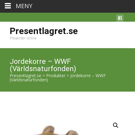
MENY
Presentlagret.se
Presenter online
Jordekorre – WWF
(Världsnaturfonden)
Presentlagret.se
>
Produkter
>
Jordekorre – WWF
(Världsnaturfonden)