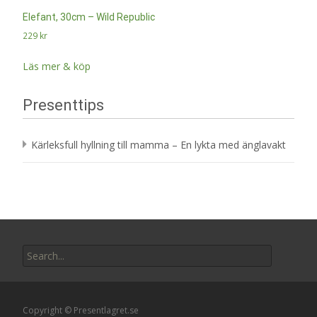
Elefant, 30cm – Wild Republic
229
kr
Läs mer & köp
Presenttips
Kärleksfull hyllning till mamma – En lykta med änglavakt
Search
for:
Copyright © Presentlagret.se