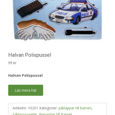
Halvan Polispussel
99
kr
Halvan Polispussel
Läs mera här
Artikelnr:
10201
Kategorier:
Julklappar till barnen
,
Julklappsspelet
,
Presenter till Barnet