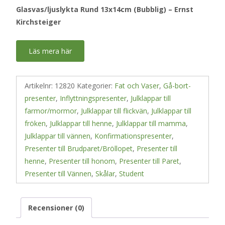
Glasvas/ljuslykta Rund 13x14cm (Bubblig) – Ernst
Kirchsteiger
Läs mera här
Artikelnr:
12820
Kategorier:
Fat och Vaser
,
Gå-bort-
presenter
,
Inflyttningspresenter
,
Julklappar till
farmor/mormor
,
Julklappar till flickvän
,
Julklappar till
fröken
,
Julklappar till henne
,
Julklappar till mamma
,
Julklappar till vännen
,
Konfirmationspresenter
,
Presenter till Brudparet/Bröllopet
,
Presenter till
henne
,
Presenter till honom
,
Presenter till Paret
,
Presenter till Vännen
,
Skålar
,
Student
Recensioner (0)