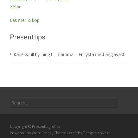
229
kr
Läs mer & köp
Presenttips
Kärleksfull hyllning till mamma – En lykta med änglavakt
Search
for:
Copyright © Presentlagret.se
Powered by WordPress
, Theme
i-craft
by TemplatesNext.