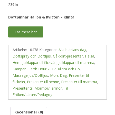
239
kr
Doftpinnar Hallon & Kvitten – Klinta
Läs mera här
Artikelnr:
10478
Kategorier:
Alla hjärtans dag
,
Doftspray och Doftljus
,
Gå-bort-presenter
,
Hälsa
,
Hem
,
Julklappar till flickvän
,
Julklappar till mamma
,
Kampanj Earth Hour 2017
,
Klinta och Co
,
Massageljus/Doftljus
,
Mors Dag
,
Presenter till
flickvän
,
Presenter till henne
,
Presenter till mamma
,
Presenter till Mormor/Farmor
,
Till
Fröken/Lärare/Pedagog
Recensioner (0)