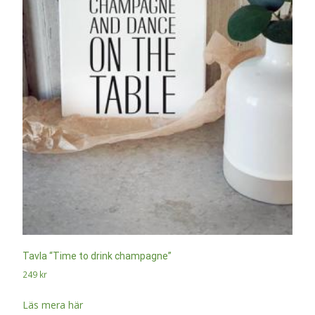
Tavla “Time to drink champagne”
249
kr
Läs mera här