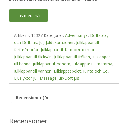
Läs mera här
Artikelnr:
12327
Kategorier:
Adventsmys
,
Doftspray
och Doftljus
,
Jul
,
Juldekorationer
,
Julklappar till
farfar/morfar
,
Julklappar till farmor/mormor
,
Julklappar till flickvän
,
Julklappar till fröken
,
Julklappar
till henne
,
Julklappar till honom
,
Julklappar till mamma
,
Julklappar till vännen
,
Julklappsspelet
,
Klinta och Co
,
Ljuslyktor Jul
,
Massageljus/Doftljus
Recensioner (0)
Recensioner