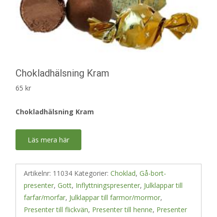
Chokladhälsning Kram
65
kr
Chokladhälsning Kram
Läs mera här
Artikelnr:
11034
Kategorier:
Choklad
,
Gå-bort-
presenter
,
Gott
,
Inflyttningspresenter
,
Julklappar till
farfar/morfar
,
Julklappar till farmor/mormor
,
Presenter till flickvän
,
Presenter till henne
,
Presenter