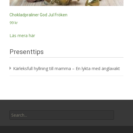
Chokladpraliner God Jul Fröken
99
kr
Läs mera här
Presenttips
Kärleksfull hyllning till mamma – En lykta med änglavakt
Search
for: