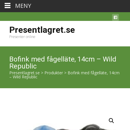
MENY
Presentlagret.se
Presenter online
Bofink med fågelläte, 14cm – Wild
Republic
Presentlagret.se
>
Produkter
>
Bofink med fågelläte, 14cm
– Wild Republic