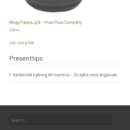
Mugg Pappa, grå – Puss Puss Company
299
kr
Läs mera här
Presenttips
Kärleksfull hyllning till mamma – En lykta med änglavakt
Search
for: