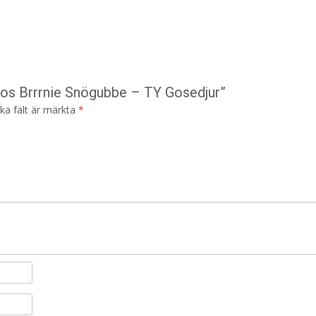
oos Brrrnie Snögubbe – TY Gosedjur”
ska fält är märkta
*