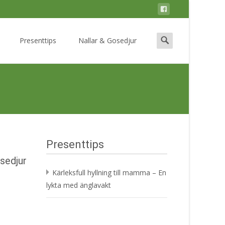
Search
Presenttips
Nallar & Gosedjur
for:
Presenttips
sedjur
Kärleksfull hyllning till mamma – En
lykta med änglavakt