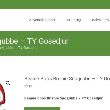
Skip
to
Adventskalender
Inredning
Baby/Barn
content
gubbe – TY Gosedjur
Snögubbe – TY Gosedjur
Beanie Boos Brrrnie Snögubbe – TY Go
99
kr
Beanie Boos Brrrnie Snögubbe – TY Gosedjur