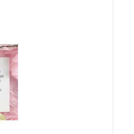
Tåg för tand och hår
699
kr
Läs mera här
Hoppel Kanin, blå (ekologisk),
25cm – Steiff nalle
649
kr
Läs mera här
detag”