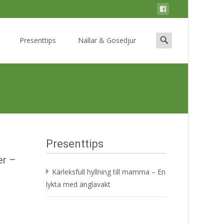
Search
Presenttips
Nallar & Gosedjur
for:
n
Presenttips
er –
Kärleksfull hyllning till mamma – En
lykta med änglavakt