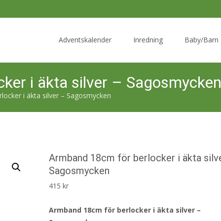
Skip
to
Adventskalender
Inredning
Baby/Barn
content
ker i äkta silver – Sagosmycke
locker i äkta silver – Sagosmycken
Armband 18cm för berlocker i äkta silv
Sagosmycken
415
kr
Armband 18cm för berlocker i äkta silver –