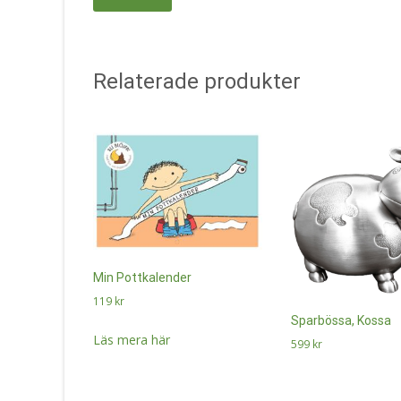
Relaterade produkter
Min Pottkalender
119
kr
Sparbössa, Kossa
Läs mera här
599
kr
Läs mera här