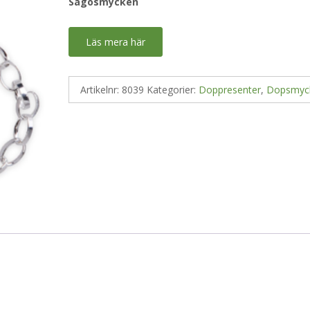
Sagosmycken
Läs mera här
Artikelnr:
8039
Kategorier:
Doppresenter
,
Dopsmyc