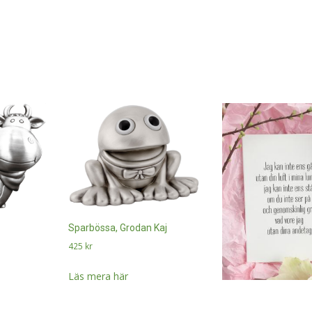
Sparbössa, Grodan Kaj
425
kr
Läs mera här
Tavla “Utan dina an