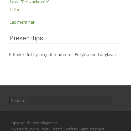
Tavla “Det vackraste”
249
kr
Läs mera här
Presenttips
Kärleksfull hyllning till mamma – En lykta med änglavakt
Search
for:
Copyright © Presentlagret.se
Powered by WordPress
, Theme
i-craft
by TemplatesNext.