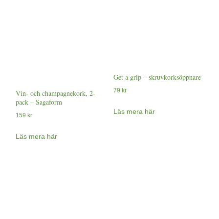
Get a grip – skruvkorksöppnare
79
kr
Vin- och champagnekork, 2-
pack – Sagaform
Läs mera här
159
kr
Läs mera här