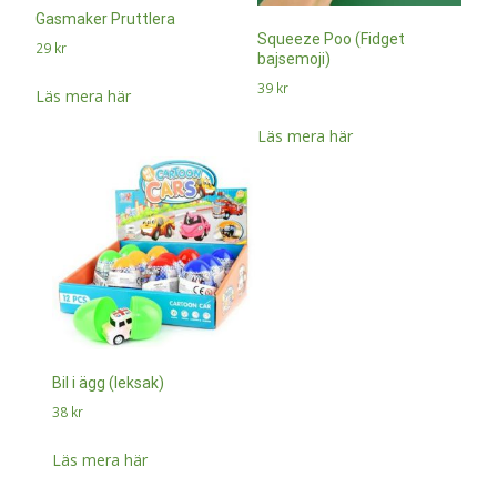
Gasmaker Pruttlera
Squeeze Poo (Fidget
29
kr
bajsemoji)
39
kr
Läs mera här
Läs mera här
Bil i ägg (leksak)
38
kr
Läs mera här