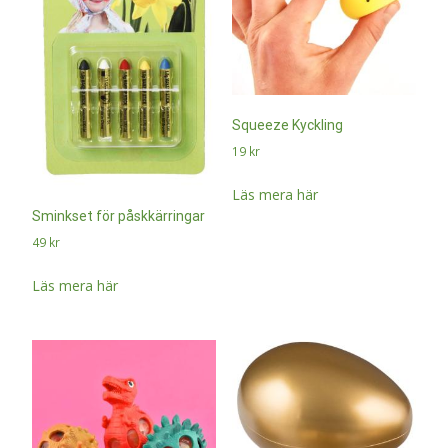
Squeeze Kyckling
19
kr
Läs mera här
Sminkset för påskkärringar
49
kr
Läs mera här