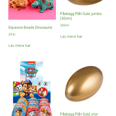
Påskägg Plåt Guld, jumbo
(30cm)
269
kr
Squeeze Beads Dinosaurie
29
kr
Läs mera här
Läs mera här
Påskägg Plåt Guld, stor