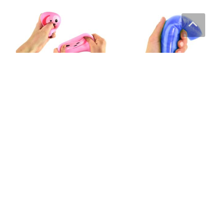
Water Snake – slingrande
Squeeze & Stretch boll med
fidget (25cm)
djurhuvud
59
kr
49
kr
Läs mera här
Läs mera här