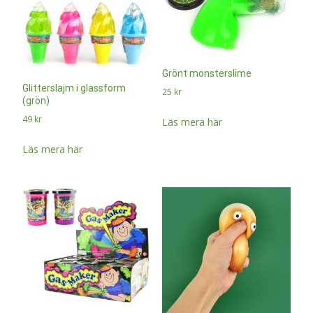
Grönt monsterslime
Glitterslajm i glassform
25
kr
(grön)
49
kr
Läs mera här
Läs mera här