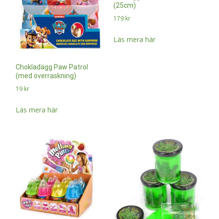
(25cm)
179
kr
Läs mera här
Chokladägg Paw Patrol
(med överraskning)
19
kr
Läs mera här