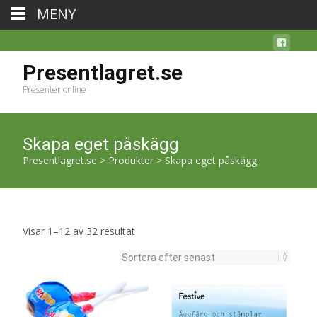
MENY
Presentlagret.se
Presenter online
Skapa eget påskägg
Presentlagret.se
>
Produkter
>
Skapa eget påskägg
Sortera
Visar 1–12 av 32 resultat
efter
senaste