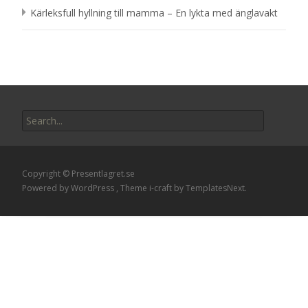
Kärleksfull hyllning till mamma – En lykta med änglavakt
Search
for:
Copyright © Presentlagret.se
Powered by WordPress
, Theme
i-craft
by TemplatesNext.