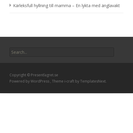
Kärleksfull hyllning till mamma – En lykta med änglavakt
Search
for:
Copyright © Presentlagret.se
Powered by WordPress
, Theme
i-craft
by TemplatesNext.