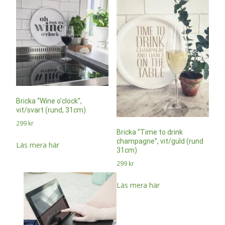
Bricka “Wine o’clock”,
vit/svart (rund, 31cm)
299
kr
Bricka “Time to drink
champagne”, vit/guld (rund
Läs mera här
31cm)
299
kr
Läs mera här