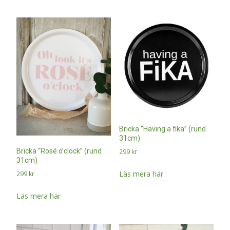
Bricka “Having a fika” (rund
31cm)
Bricka “Rosé o’clock” (rund
299
kr
31cm)
Läs mera här
299
kr
Läs mera här