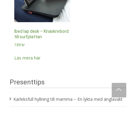
Ibed lap desk – Knäskrivbord
till surfplattan
189
kr
Läs mera här
Presenttips
Loading..
Kärleksfull hyllning till mamma – En lykta med änglavakt