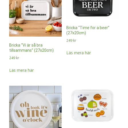
Bricka “Time for a beer”
(27x20cm)
249
kr
Bricka “Vi är så bra
tillsammans” (27x20cm)
Läs mera här
249
kr
Läs mera här