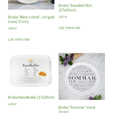
Bricka “Swedish Fika”,
(27x20cm)
265
kr
Bricka “Wine o’clock”, vit/guld
(rund, 31cm)
Läs mera här
299
kr
Läs mera här
Bricka Kanelbullar (27x20cm)
249
kr
Bricka “Sommar” (rund
31cm)